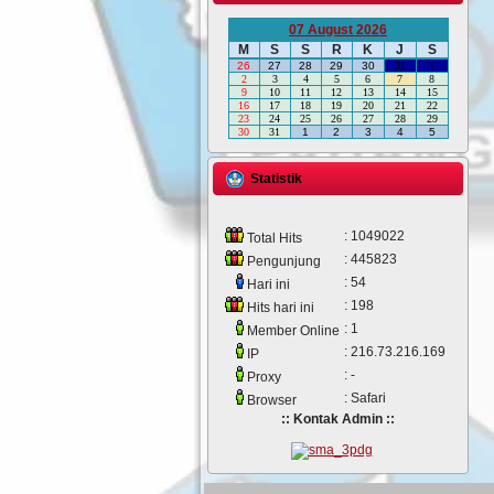
07 August 2026
M
S
S
R
K
J
S
26
27
28
29
30
31
1
2
3
4
5
6
7
8
9
10
11
12
13
14
15
16
17
18
19
20
21
22
23
24
25
26
27
28
29
30
31
1
2
3
4
5
Statistik
: 1049022
Total Hits
: 445823
Pengunjung
: 54
Hari ini
: 198
Hits hari ini
: 1
Member Online
: 216.73.216.169
IP
: -
Proxy
: Safari
Browser
:: Kontak Admin ::