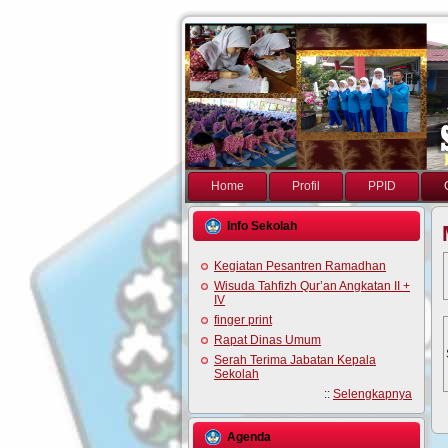
Home
Profil
PPID
Info Sekolah
Kegiatan Pesantren Ramadhan
Wisuda Tahfizh Qur’an Angkatan II +
IV
finger print
Rapat Dinas Umum
Serah Terima Jabatan Kepala
Sekolah
::
Selengkapnya
Agenda