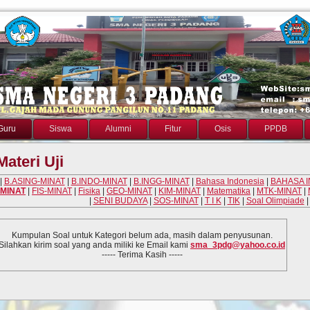
Guru
Siswa
Alumni
Fitur
Osis
PPDB
Materi Uji
|
B.ASING-MINAT
|
B.INDO-MINAT
|
B.INGG-MINAT
|
Bahasa Indonesia
|
BAHASA 
MINAT
|
FIS-MINAT
|
Fisika
|
GEO-MINAT
|
KIM-MINAT
|
Matematika
|
MTK-MINAT
|
|
SENI BUDAYA
|
SOS-MINAT
|
T I K
|
TIK
|
Soal Olimpiade
Kumpulan Soal untuk Kategori
belum ada, masih dalam penyusunan.
Silahkan kirim soal yang anda miliki ke Email kami
sma_3pdg@yahoo.co.id
----- Terima Kasih -----