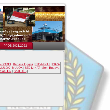
PPDB 2021/2022
INGGRIS
|
Bahasa Inggris
|
BIO-MINAT
|
EKO-
MULOK
|
MULOK
|
SEJ-MINAT
|
Seni Budaya
|
Soal UN
|
Soal UTS
|