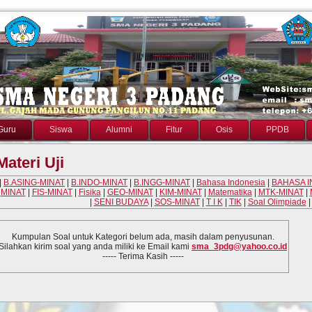
Guru
Siswa
Alumni
Fitur
Osis
PPDB
Materi Uji
|
B.ASING-MINAT
|
B.INDO-MINAT
|
B.INGG-MINAT
|
Bahasa Indonesia
|
BAHASA I
MINAT
|
FIS-MINAT
|
Fisika
|
GEO-MINAT
|
KIM-MINAT
|
Matematika
|
MTK-MINAT
|
|
SENI BUDAYA
|
SOS-MINAT
|
T I K
|
TIK
|
Soal Olimpiade
Kumpulan Soal untuk Kategori
belum ada, masih dalam penyusunan.
Silahkan kirim soal yang anda miliki ke Email kami
sma_3pdg@yahoo.co.id
----- Terima Kasih -----