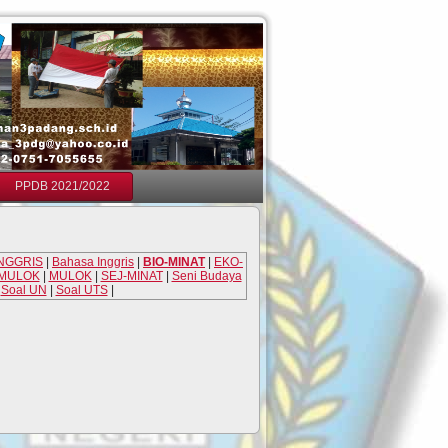
PPDB 2021/2022
NGGRIS
|
Bahasa Inggris
|
BIO-MINAT
|
EKO-
MULOK
|
MULOK
|
SEJ-MINAT
|
Seni Budaya
|
Soal UN
|
Soal UTS
|