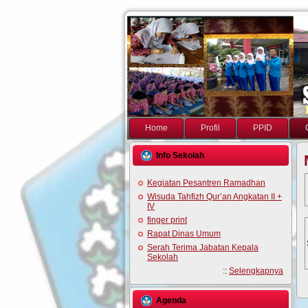
Home
Profil
PPID
Info Sekolah
Kegiatan Pesantren Ramadhan
Wisuda Tahfizh Qur’an Angkatan II +
IV
finger print
Rapat Dinas Umum
Serah Terima Jabatan Kepala
Sekolah
::
Selengkapnya
Agenda