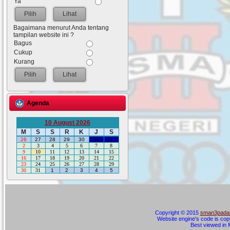
Ya
Lihat
Bagaimana menurut Anda tentang
tampilan website ini ?
Bagus
Cukup
Kurang
Lihat
Agenda
10 August 2026
M
S
S
R
K
J
S
26
27
28
29
30
31
1
2
3
4
5
6
7
8
9
10
11
12
13
14
15
16
17
18
19
20
21
22
23
24
25
26
27
28
29
30
31
1
2
3
4
5
Copyright © 2015
sman3padan
Website engine's code is cop
Best viewed in M