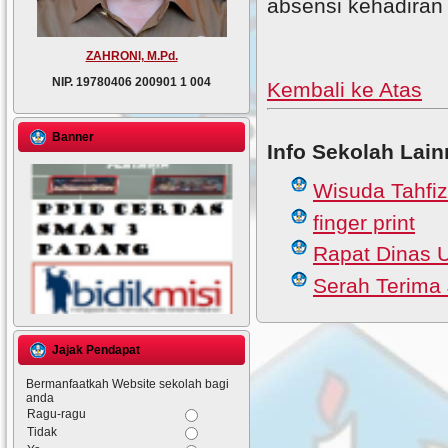
absensi kehadiran
ZAHRONI, M.Pd.
NIP.
19780406 200901 1 004
Kembali ke Atas
Banner
Info Sekolah Lain
Wisuda Tahfiz
finger print
Rapat Dinas
Serah Terima
Jajak Pendapat
Bermanfaatkah Website sekolah bagi
anda
Ragu-ragu
Tidak