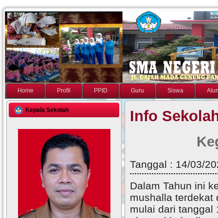
Home
Profil
PPID
Guru
Siswa
Alu
Kepala Sekolah
Info Sekola
Ke
Tanggal : 14/03/2
Dalam Tahun ini ke
mushalla terdekat 
mulai dari tangga