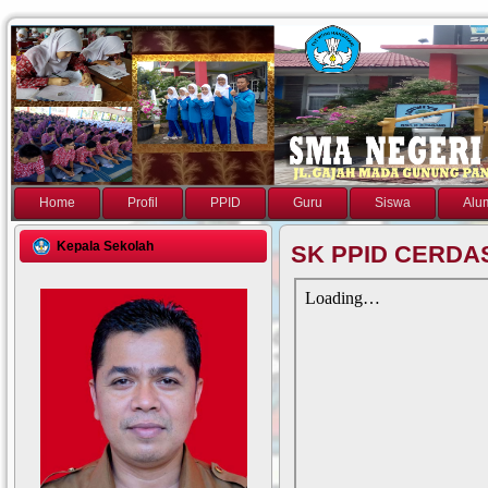
Home
Profil
PPID
Guru
Siswa
Alu
Kepala Sekolah
SK PPID CERDA