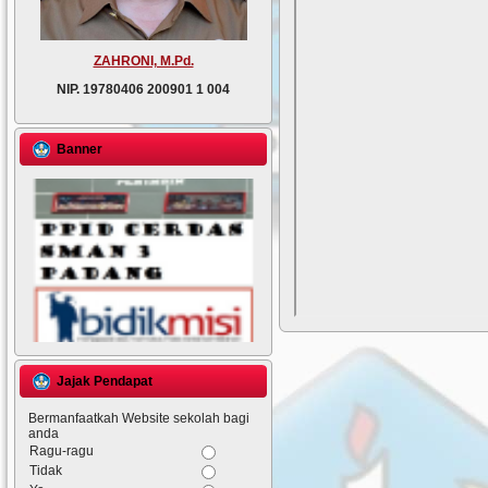
ZAHRONI, M.Pd.
NIP.
19780406 200901 1 004
Banner
Jajak Pendapat
Bermanfaatkah Website sekolah bagi
anda
Ragu-ragu
Tidak