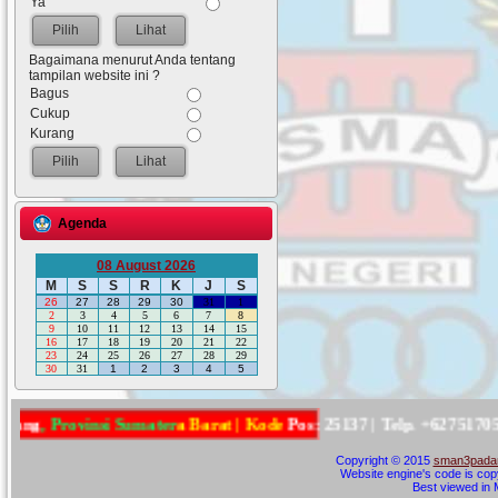
Ya
Lihat
Bagaimana menurut Anda tentang
tampilan website ini ?
Bagus
Cukup
Kurang
Lihat
Agenda
08 August 2026
M
S
S
R
K
J
S
26
27
28
29
30
31
1
2
3
4
5
6
7
8
9
10
11
12
13
14
15
16
17
18
19
20
21
22
23
24
25
26
27
28
29
30
31
1
2
3
4
5
P
r
o
v
i
n
s
i
S
u
m
a
t
e
r
a
B
a
r
a
t
|
K
o
d
e
P
o
s
:
2
5
1
3
7
|
T
e
l
p
.
+
6
2
7
5
1
7
0
5
5
6
5
5
Copyright © 2015
sman3padan
Website engine's code is cop
Best viewed in M