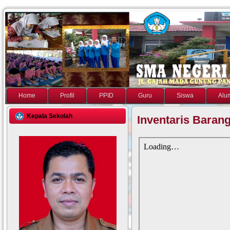
Home
Profil
PPID
Guru
Siswa
Alu
Kepala Sekolah
Inventaris Baran