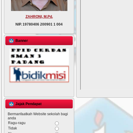
ZAHRONI, M.Pd.
NIP.
19780406 200901 1 004
Banner
Jajak Pendapat
Bermanfaatkah Website sekolah bagi
anda
Ragu-ragu
Tidak