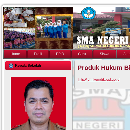
Home
Profil
PPID
Guru
Siswa
Alu
Kepala Sekolah
Produk Hukum Bi
http://jdih.kemdikbud.go.id