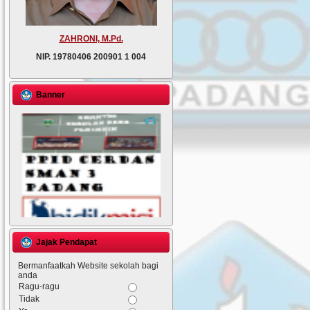
ZAHRONI, M.Pd.
NIP.
19780406 200901 1 004
Banner
Jajak Pendapat
Bermanfaatkah Website sekolah bagi
anda
Ragu-ragu
Tidak