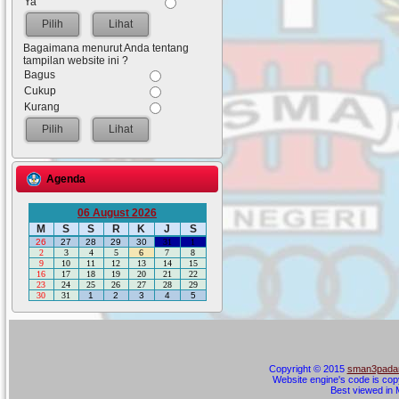
Ya
Lihat
Bagaimana menurut Anda tentang
tampilan website ini ?
Bagus
Cukup
Kurang
Lihat
Agenda
06 August 2026
M
S
S
R
K
J
S
26
27
28
29
30
31
1
2
3
4
5
6
7
8
9
10
11
12
13
14
15
16
17
18
19
20
21
22
23
24
25
26
27
28
29
30
31
1
2
3
4
5
Copyright © 2015
sman3padan
Website engine's code is cop
Best viewed in M