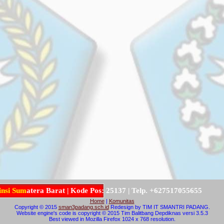
u
m
a
t
e
r
a
B
a
r
a
t
|
K
o
d
e
P
o
s
:
2
5
1
3
7
|
T
e
l
p
.
+
6
2
7
5
1
7
0
5
5
6
5
5
Home
|
Komunitas
Copyright © 2015
sman3padang.sch.id
Redesign by TIM IT SMANTRI PADANG.
Website engine's code is copyright © 2015 Tim Balitbang Depdiknas versi 3.5.3
Best viewed in Mozilla Firefox 1024 x 768 resolution.