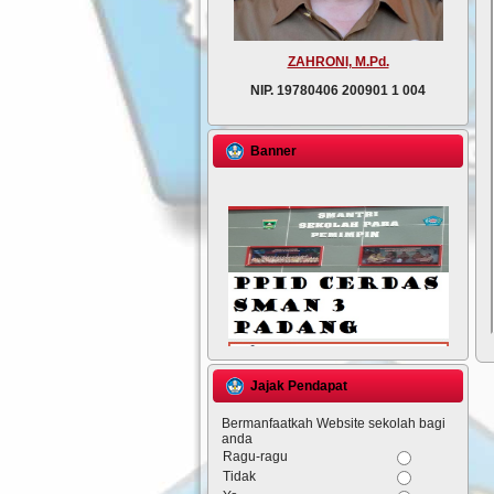
ZAHRONI, M.Pd.
NIP.
19780406 200901 1 004
Banner
Jajak Pendapat
Bermanfaatkah Website sekolah bagi
anda
Ragu-ragu
Tidak